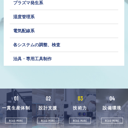
プラズマ発生系
湿度管理系
電気配線系
各システムの調整、検査
治具・専用工具制作
01
02
03
04
一貫生産体制
設計支援
技術力
設備環境
READ MORE
READ MORE
READ MORE
READ MORE