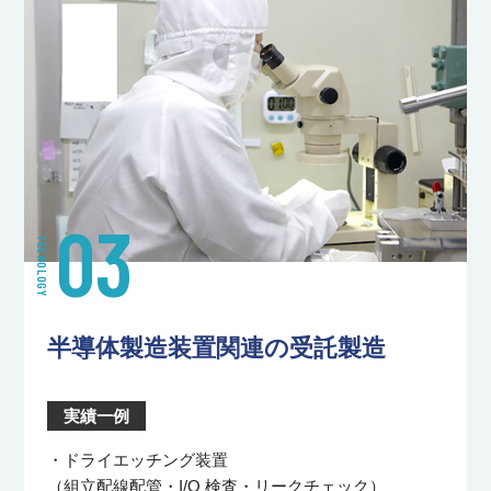
03
TECNOLOGY
半導体製造装置関連の受託製造
実績一例
・ドライエッチング装置
（組立配線配管・I/O 検査・リークチェック）