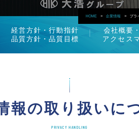
HOME
企業情報
プラ
経営方針・行動指針
会社概要
品質方針・品質目標
アクセス
情報の取り扱いに
PRIVACY HANDLING