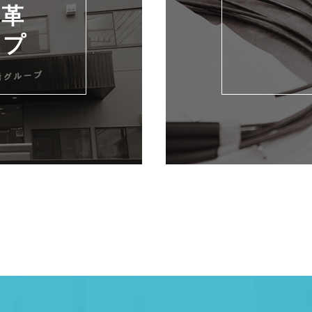
沿革
ップ