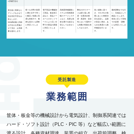
詳細打合せ
様々な分野の装置
電子部品や機械加
高精度単軸駆動シ
弊社のXYステー
長い経験に基づ
最終調整までを行
受注前に簡単なヒ
に携わる中で培っ
工部品、板金加工
ステムや高精度多
ジは繰り返し精
き、それぞれの装
い、完成品として
アリングをさせて
た幅広い知識と高
品など、部品メー
軸ステージシステ
度・位置決め精
置にあった検査項
納品いたします。
頂き対応可否をお
度な技術力で、複
カーとのネットワ
ムなど、高度な技
度・真直性・直交
目を設定し、品質
状況に応じて現地
答えします。
雑な設計にも柔軟
ークにより広い分
術を要する組立も
性において国内で
の安定に努め、あ
での設置 ・調整
NDA締結後に詳細
に対応いたしま
野での部品の調達
安心してお任せく
も有数の性能を有
らゆる角度から動
にも対応いたしま
な打合せを実施さ
す。
に対応いたしま
ださい。
しております。
作確認を行いま
す。
せて頂き、お見積
す。
す。
書を提出します。
受託製造
業務範囲
筐体・板金等の機械設計から電気設計、制御系関連では
ハード・ソフト設計（PLC・PIC 等）など幅広い範囲に
渡る設計、各種資材調達、装置の組立、出荷前調整、検