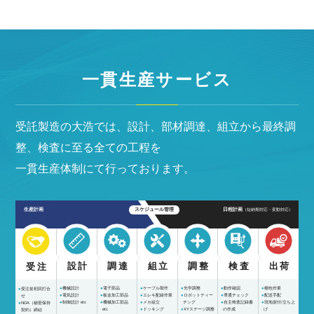
一貫生産サービス
受託製造の大浩では、設計、部材調達、組立から最終調
整、検査に至る全ての工程を
一貫生産体制にて行っております。
生産計画
スケジュール管理
日程計画
（短納期対応・変動対応）
設計
調達
組立
調整
検査
出荷
受注
機械設計
電子部品
ケーブル製作
光学調整
動作確認
梱包作業
受注前初回打合
電気設計
板金加工部品
エレキ配線作業
ロボットティー
導通チェック
配送手配
せ
制御設計 etc
機械加工部品
メカ組立
チング
自主検査記録書
現地据付/立ち上
NDA（秘密保持
etc
ドッキング
XYステージ調整
の作成
げ
契約）締結