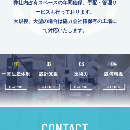
弊社内占有スペースの年間確保、手配・管理サ
ービスも行っております。
大規模、大型の場合は協力会社様保有の工場に
て対応いたします。
01
02
03
04
一貫生産体制
設計支援
技術力
設備環境
READ MORE
READ MORE
READ MORE
READ MORE
CONTACT